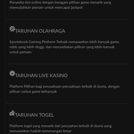
Penyedia slot online dengan beragam pilihan game menarik yang
memudahkan pemain untuk mencapai jackpot
TARUHAN OLAHRAGA
Sportsbook Gaming Platform Terbaik menawarkan lebih banyak game,
odds yang lebih tinggi, dan menyediakan pilihan yang lebih banyak
untuk pemain.
TARUHAN LIVE KASINO
Platform Pilihan bagi perusahaan-perusahaan terbaik di dunia, dengan
pilihan variasi game terbanyak
TARUHAN TOGEL
Platform togel yang menarik dari perusahan terbaik di dunia yang
menawarkan hadiah kemenangan besar