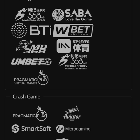
Crash Game