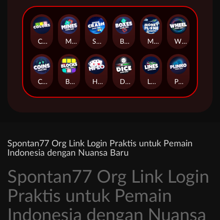
Colors
Mines
Speed Crash
Boxes
Moneyplane
Wheel
Coins
Blocks
Hi-Lo
DICE
Lines
Plinko
Spontan77 Org Link Login Praktis untuk Pemain
Indonesia dengan Nuansa Baru
Spontan77 Org Link Login
Praktis untuk Pemain
Indonesia dengan Nuansa