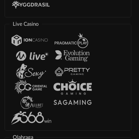
Live Casino
Olahraga