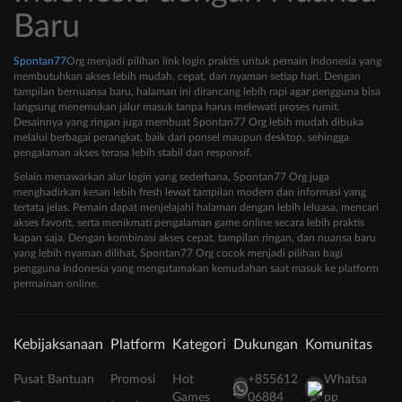
Baru
Spontan77
Org menjadi pilihan link login praktis untuk pemain Indonesia yang
membutuhkan akses lebih mudah, cepat, dan nyaman setiap hari. Dengan
tampilan bernuansa baru, halaman ini dirancang lebih rapi agar pengguna bisa
langsung menemukan jalur masuk tanpa harus melewati proses rumit.
Desainnya yang ringan juga membuat Spontan77 Org lebih mudah dibuka
melalui berbagai perangkat, baik dari ponsel maupun desktop, sehingga
pengalaman akses terasa lebih stabil dan responsif.
Selain menawarkan alur login yang sederhana, Spontan77 Org juga
menghadirkan kesan lebih fresh lewat tampilan modern dan informasi yang
tertata jelas. Pemain dapat menjelajahi halaman dengan lebih leluasa, mencari
akses favorit, serta menikmati pengalaman game online secara lebih praktis
kapan saja. Dengan kombinasi akses cepat, tampilan ringan, dan nuansa baru
yang lebih nyaman dilihat, Spontan77 Org cocok menjadi pilihan bagi
pengguna Indonesia yang mengutamakan kemudahan saat masuk ke platform
permainan online.
Kebijaksanaan
Platform
Kategori
Dukungan
Komunitas
Pusat Bantuan
Promosi
Hot
+855612
Whatsa
Games
06884
pp