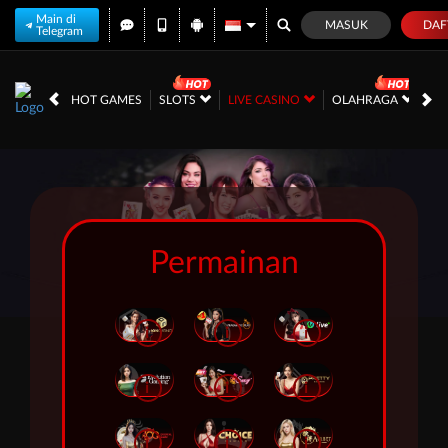
Main di
MASUK
DAF
Telegram
HOT GAMES
SLOTS
LIVE CASINO
OLAHRAGA
CR
SELAMAT KEPADA
ka***6 Telah Melakukan WD Sebesar 370.000
Permainan
i
i
i
i
i
i
i
i
i