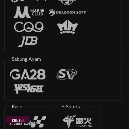
Sabung Ayam
Race
E-Sports
Klik Sini