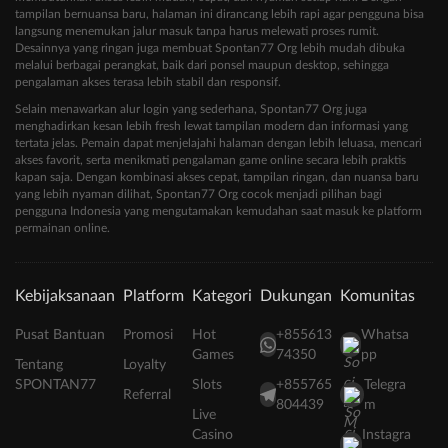
tampilan bernuansa baru, halaman ini dirancang lebih rapi agar pengguna bisa
langsung menemukan jalur masuk tanpa harus melewati proses rumit.
Desainnya yang ringan juga membuat Spontan77 Org lebih mudah dibuka
melalui berbagai perangkat, baik dari ponsel maupun desktop, sehingga
pengalaman akses terasa lebih stabil dan responsif.
Selain menawarkan alur login yang sederhana, Spontan77 Org juga
menghadirkan kesan lebih fresh lewat tampilan modern dan informasi yang
tertata jelas. Pemain dapat menjelajahi halaman dengan lebih leluasa, mencari
akses favorit, serta menikmati pengalaman game online secara lebih praktis
kapan saja. Dengan kombinasi akses cepat, tampilan ringan, dan nuansa baru
yang lebih nyaman dilihat, Spontan77 Org cocok menjadi pilihan bagi
pengguna Indonesia yang mengutamakan kemudahan saat masuk ke platform
permainan online.
Kebijaksanaan
Platform
Kategori
Dukungan
Komunitas
Pusat Bantuan
Promosi
Hot
+855613
Whatsa
Games
74350
pp
Tentang
Loyalty
SPONTAN77
Slots
+855765
Telegra
Referral
804439
m
Live
Casino
Instagra