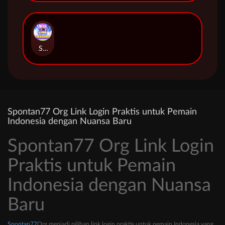
Space Crasher
Spontan77 Org Link Login Praktis untuk Pemain
Indonesia dengan Nuansa Baru
Spontan77 Org Link Login
Praktis untuk Pemain
Indonesia dengan Nuansa
Baru
Spontan77
Org menjadi pilihan link login praktis untuk pemain Indonesia yang