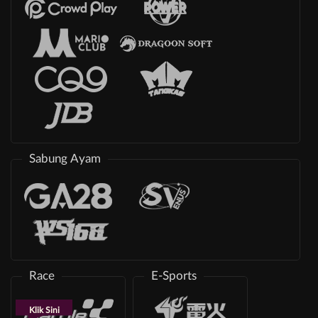
Sabung Ayam
Race
E-Sports
Klik Sini