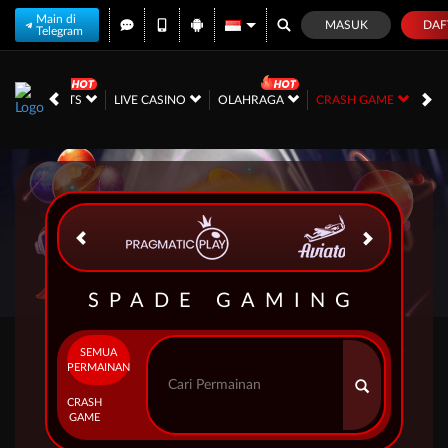
Main di
MASUK
DAF
Telegram
AMES
SLOTS
LIVE CASINO
OLAHRAGA
CRASH GAME
AR
SELAMAT KEPADA
pi*****v Telah Melakukan WD Sebesar 5.250.000
SPADE GAMING
SEMUA
PERMAINAN
CRASH
GAME