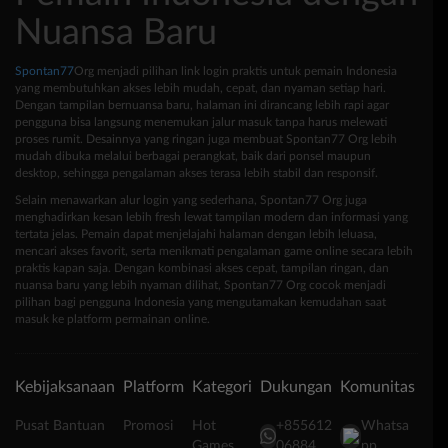
Nuansa Baru
Spontan77
Org menjadi pilihan link login praktis untuk pemain Indonesia
yang membutuhkan akses lebih mudah, cepat, dan nyaman setiap hari.
Dengan tampilan bernuansa baru, halaman ini dirancang lebih rapi agar
pengguna bisa langsung menemukan jalur masuk tanpa harus melewati
proses rumit. Desainnya yang ringan juga membuat Spontan77 Org lebih
mudah dibuka melalui berbagai perangkat, baik dari ponsel maupun
desktop, sehingga pengalaman akses terasa lebih stabil dan responsif.
Selain menawarkan alur login yang sederhana, Spontan77 Org juga
menghadirkan kesan lebih fresh lewat tampilan modern dan informasi yang
tertata jelas. Pemain dapat menjelajahi halaman dengan lebih leluasa,
mencari akses favorit, serta menikmati pengalaman game online secara lebih
praktis kapan saja. Dengan kombinasi akses cepat, tampilan ringan, dan
nuansa baru yang lebih nyaman dilihat, Spontan77 Org cocok menjadi
pilihan bagi pengguna Indonesia yang mengutamakan kemudahan saat
masuk ke platform permainan online.
Kebijaksanaan
Platform
Kategori
Dukungan
Komunitas
Pusat Bantuan
Promosi
Hot
+855612
Whatsa
Games
06884
pp