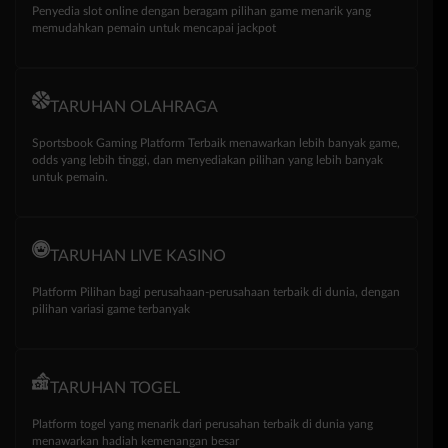
Penyedia slot online dengan beragam pilihan game menarik yang
memudahkan pemain untuk mencapai jackpot
TARUHAN OLAHRAGA
Sportsbook Gaming Platform Terbaik menawarkan lebih banyak game,
odds yang lebih tinggi, dan menyediakan pilihan yang lebih banyak
untuk pemain.
TARUHAN LIVE KASINO
Platform Pilihan bagi perusahaan-perusahaan terbaik di dunia, dengan
pilihan variasi game terbanyak
TARUHAN TOGEL
Platform togel yang menarik dari perusahan terbaik di dunia yang
menawarkan hadiah kemenangan besar