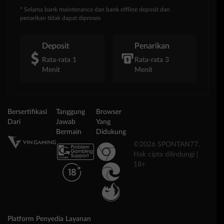
* Selama bank maintenance dan bank offline deposit dan
penarikan tidak dapat diproses
Deposit
Penarikan
Rata-rata 1
Rata-rata 3
Menit
Menit
Bersertifikasi
Tanggung
Browser
Dari
Jawab
Yang
Bermain
Didukung
©2026 SPONTAN77.
Hak cipta dilindungi |
18+
Platform Penyedia Layanan