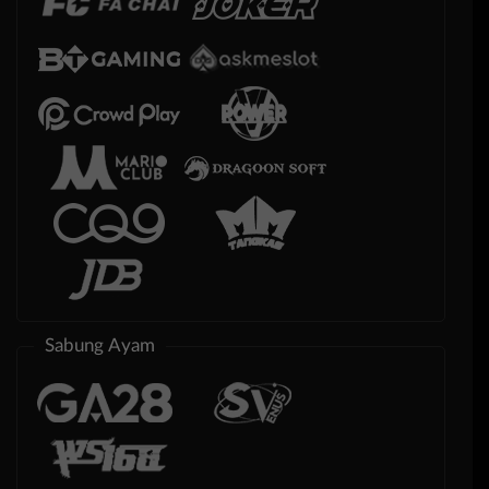
Sabung Ayam