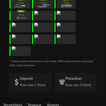
* Selama bank maintenance dan bank offline deposit dan penarikan
tidak dapat diproses
Deposit
Penarikan
Rata-rata 1 Menit
Rata-rata 3 Menit
Bersertifikasi
Tanggung
Browser