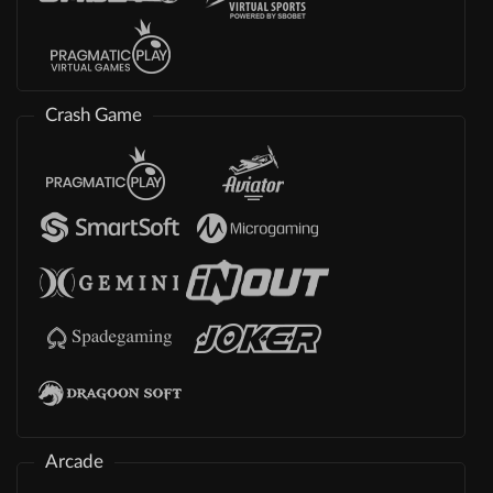
Crash Game
Arcade