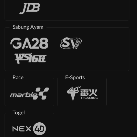
Sabung Ayam
Race
E-Sports
Togel