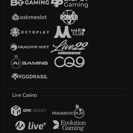
Live Casino