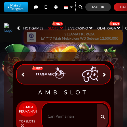
Main di
MASUK
DAF
Telegram
IDR
12,685,851,
HOT GAMES
SLOTS
LIVE CASINO
OLAHRAGA
SELAMAT KEPADA
ta****7 Telah Melakukan WD Sebesar 12.500.000
AMB SLOT
SEMUA
PERMAINAN
TOP
SLOTS
20