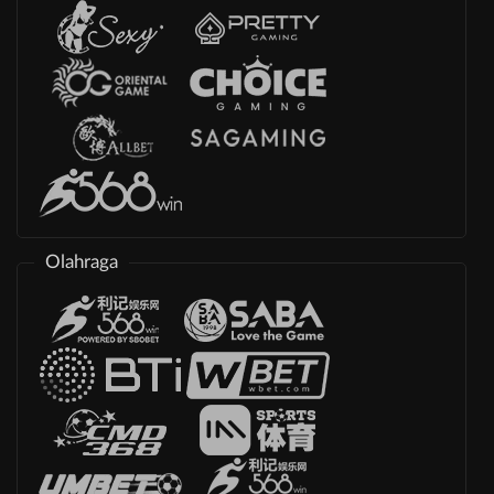
Olahraga