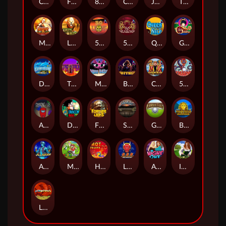
CRAZY 7
FUNKEY MONKEY
8 BALL SLOTS
CIRCUS
JIN QIAN WA
TRIPLE TWISTER
MIGHTY SPARTAN
LION KING
50 LIONS
50 DRAGONS
QUEEN OF THE NILE
GEISHA
DOLPHIN TREASURE
TIKI TORCH
MISS KITTY
BUFFALO
CHOY SUN DOA
5 DRAGONS
AMONG US
DRAGON BALL
FORTUNE LIONS
SILVER BULLET
GOLDEN TOUR
BOY KING
Aladdin Wishes
MARIO GOLF
HOT FRUITS 20
LONG LONG LONG
A NIGHT OUT
IRISH LUCK
LOTTO MADNESS