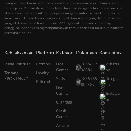
menghadirkan kesan lebih fresh lewat tampilan modern dan informasi yang
tertata jelas. Pemain dapat menjelajahi halaman dengan lebih leluasa, mencari
akses favorit, serta menikmati pengalaman game online secara lebih praktis
kapan saja. Dengan kombinasi akses cepat, tampilan ringan, dan nuansa baru
yang lebih nyaman dilihat, Spontan77 Org cocok menjadi pilihan bagi
pengguna Indonesia yang mengutamakan kemudahan saat masuk ke platform
permainan online.
Kebijaksanaan
Platform
Kategori
Dukungan
Komunitas
Pusat Bantuan
Promosi
Hot
+855612
Whatsa
Games
06884
pp
Tentang
Loyalty
SPONTAN77
Slots
+855765
Telegra
Referral
804439
m
Live
Casino
Instagra
m
Olahraga
Crash
Game
Arcade