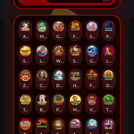
Aliens Madness
Mystical Beasts
GOD OF WEALTH
FORTUNE DRAGON 88
Sweet Buffet
PANTHER MOON
SAFARI HEAT
LUCKY BEASTS
WILD WEST
SUSHI BONANZA
GREAT BLUE
LUCKY JOKER 5
ZHAO CAI JIN BAO
CAT QUEEN
Doraemon
Halloween Fortune
FIRE KINGDOM
DRAGON GATE
Triple Monkey
BAI SHI
PIRATE LEGEND
MARIO AND FRIENDS
Venice Mask
TWIN DRAGON