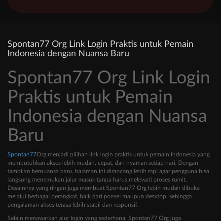
Spontan77 Org Link Login Praktis untuk Pemain
Indonesia dengan Nuansa Baru
Spontan77 Org Link Login
Praktis untuk Pemain
Indonesia dengan Nuansa
Baru
Spontan77
Org menjadi pilihan link login praktis untuk pemain Indonesia yang
membutuhkan akses lebih mudah, cepat, dan nyaman setiap hari. Dengan
tampilan bernuansa baru, halaman ini dirancang lebih rapi agar pengguna bisa
langsung menemukan jalur masuk tanpa harus melewati proses rumit.
Desainnya yang ringan juga membuat Spontan77 Org lebih mudah dibuka
melalui berbagai perangkat, baik dari ponsel maupun desktop, sehingga
pengalaman akses terasa lebih stabil dan responsif.
Selain menawarkan alur login yang sederhana, Spontan77 Org juga