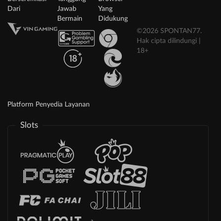
Dari
Jawab
Yang
Bermain
Didukung
©2026 SPONTAN77.
Hak cipta dilindungi |
18+
Platform Penyedia Layanan
Slots