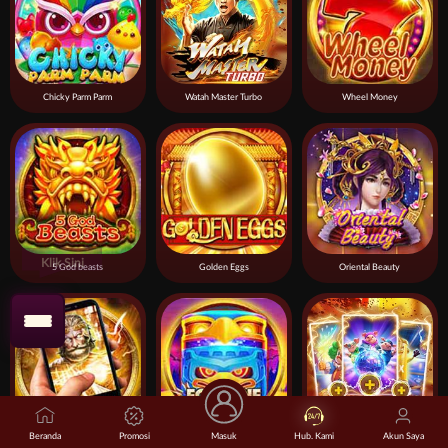
Chicky Parm Parm
Watah Master Turbo
Wheel Money
Klik Sini
5 God beasts
Golden Eggs
Oriental Beauty
Beranda
Promosi
Masuk
Hub. Kami
Akun Saya
Zeus M
Fortune Totem
Turn & Earn